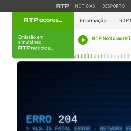
NOTÍCIAS
DESPORTO
Informação
RTP 
RTP Noticias/R
ERRO
204
HLS.JS FATAL ERROR - NETWORK E