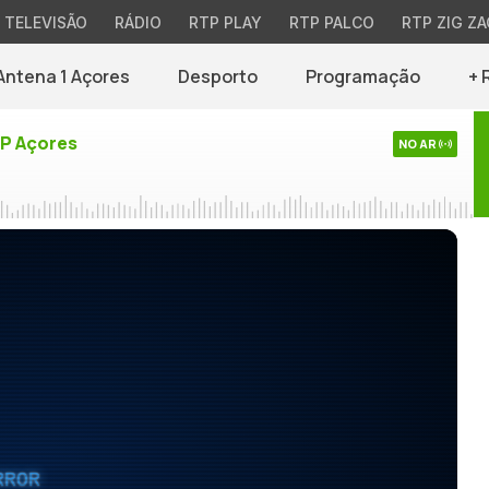
TELEVISÃO
RÁDIO
RTP PLAY
RTP PALCO
RTP ZIG ZA
Antena 1 Açores
Desporto
Programação
+ 
TP Açores
NO AR
RROR