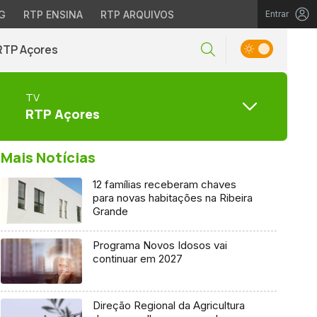
G
RTP ENSINA
RTP ARQUIVOS
Entrar
RTP Açores
TV
RTP Açores
Mais Notícias
12 famílias receberam chaves
para novas habitações na Ribeira
Grande
Programa Novos Idosos vai
continuar em 2027
Direção Regional da Agricultura