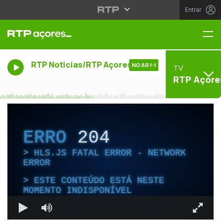
Entrar
Me
RTP Noticias/RTP Açores
NO AR
TV
RTP Açore
ERRO
204
HLS.JS FATAL ERROR - NETWORK
ERROR
ESTE CONTEÚDO ESTÁ NESTE
MOMENTO INDISPONÍVEL