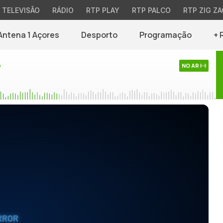
TELEVISÃO
RÁDIO
RTP PLAY
RTP PALCO
RTP ZIG ZA
Antena 1 Açores
Desporto
Programação
+ 
o
NO AR
RROR