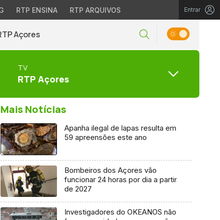
G
RTP ENSINA
RTP ARQUIVOS
Entrar
RTP Açores
TV
RTP Açores
Mais Notícias
Apanha ilegal de lapas resulta em
59 apreensões este ano
Bombeiros dos Açores vão
funcionar 24 horas por dia a partir
de 2027
Investigadores do OKEANOS não