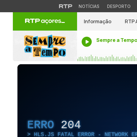
NOTÍCIAS
DESPORTO
Informação
RTP 
Sempre a Temp
ERRO
204
HLS.JS FATAL ERROR - NETWORK E