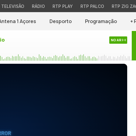
TELEVISÃO
RÁDIO
RTP PLAY
RTP PALCO
RTP ZIG ZA
Antena 1 Açores
Desporto
Programação
+ 
io
NO AR
RROR