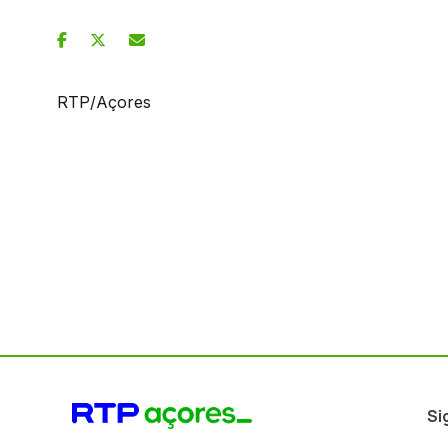
RTP/Açores
Si