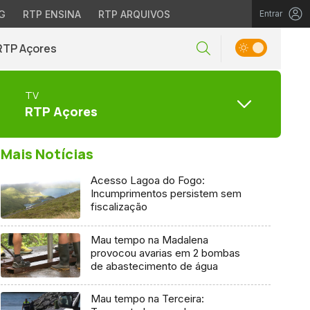
G
RTP ENSINA
RTP ARQUIVOS
Entrar
RTP Açores
TV
RTP Açores
Mais Notícias
Acesso Lagoa do Fogo:
Incumprimentos persistem sem
fiscalização
Mau tempo na Madalena
provocou avarias em 2 bombas
de abastecimento de água
Mau tempo na Terceira: