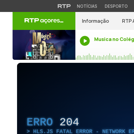
NOTÍCIAS
DESPORTO
Informação
RTP 
Musica no Colég
ERRO
204
HLS.JS FATAL ERROR - NETWORK E