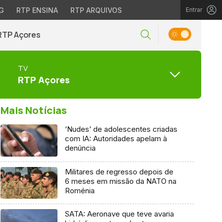
G
RTP ENSINA
RTP ARQUIVOS
Entrar
RTP Açores
TV
RTP Açores
Mais Notícias
‘Nudes’ de adolescentes criadas
com IA: Autoridades apelam à
denúncia
Militares de regresso depois de
6 meses em missão da NATO na
Roménia
SATA: Aeronave que teve avaria