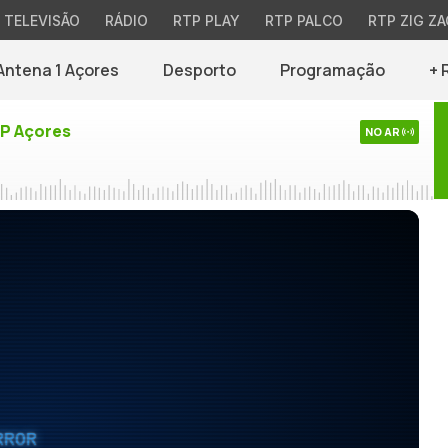
TELEVISÃO
RÁDIO
RTP PLAY
RTP PALCO
RTP ZIG ZA
Antena 1 Açores
Desporto
Programação
+ 
TP Açores
NO AR
RROR