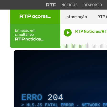
NOTÍCIAS
DESPORTO
Informação
RTP 
RTP Noticias/R
ERRO
204
HLS.JS FATAL ERROR - NETWORK E