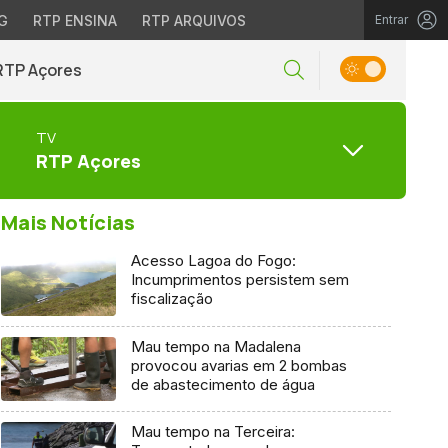
G
RTP ENSINA
RTP ARQUIVOS
Entrar
RTP Açores
TV
RTP Açores
Mais Notícias
Acesso Lagoa do Fogo:
Incumprimentos persistem sem
fiscalização
Mau tempo na Madalena
provocou avarias em 2 bombas
de abastecimento de água
Mau tempo na Terceira: