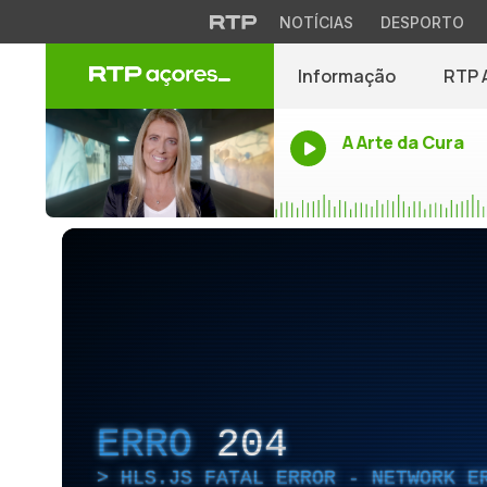
NOTÍCIAS
DESPORTO
Informação
RTP 
A Arte da Cura
ERRO
204
HLS.JS FATAL ERROR - NETWORK E