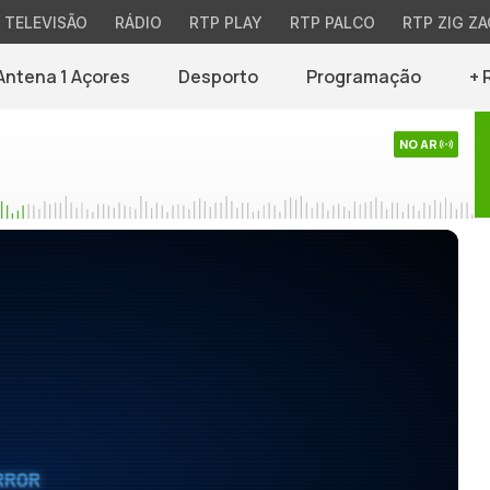
TELEVISÃO
RÁDIO
RTP PLAY
RTP PALCO
RTP ZIG ZA
Antena 1 Açores
Desporto
Programação
+ 
NO AR
RROR