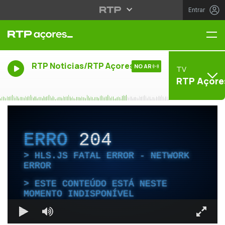
Entrar
Me
RTP Noticias/RTP Açores
NO AR
TV
RTP Açore
ERRO
204
HLS.JS FATAL ERROR - NETWORK
ERROR
ESTE CONTEÚDO ESTÁ NESTE
MOMENTO INDISPONÍVEL