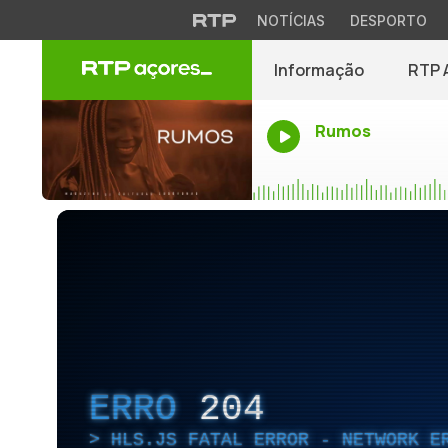
NOTÍCIAS
DESPORTO
Informação
RTP 
Rumos
ERRO
204
HLS.JS FATAL ERROR - NETWORK E