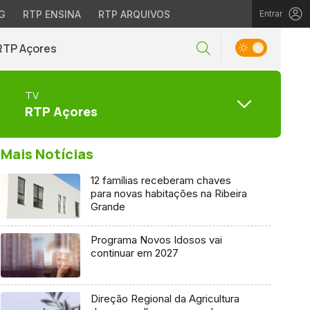
G
RTP ENSINA
RTP ARQUIVOS
Entrar
RTP Açores
TV
RTP Açores
Mais Notícias
12 famílias receberam chaves
para novas habitações na Ribeira
Grande
Programa Novos Idosos vai
continuar em 2027
Direção Regional da Agricultura