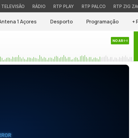
TELEVISÃO
RÁDIO
RTP PLAY
RTP PALCO
RTP ZIG ZA
Antena 1 Açores
Desporto
Programação
+ 
NO AR
RROR