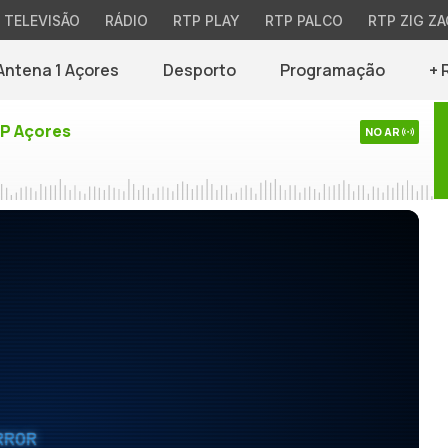
TELEVISÃO
RÁDIO
RTP PLAY
RTP PALCO
RTP ZIG ZA
Antena 1 Açores
Desporto
Programação
+ 
TP Açores
NO AR
RROR