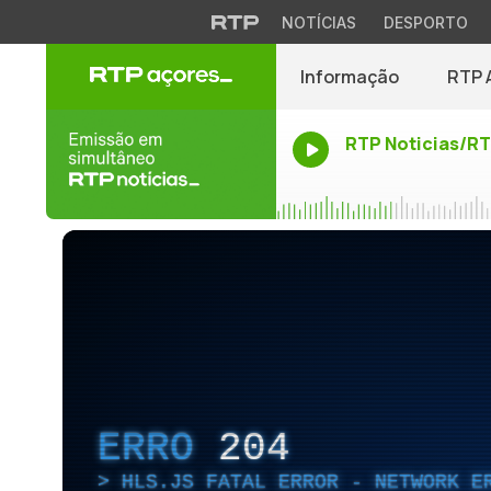
NOTÍCIAS
DESPORTO
Informação
RTP 
RTP Noticias/R
ERRO
204
HLS.JS FATAL ERROR - NETWORK E