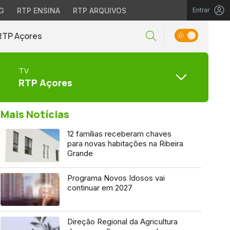
G
RTP ENSINA
RTP ARQUIVOS
Entrar
RTP Açores
TV
RTP Açores
Mais Notícias
12 famílias receberam chaves
para novas habitações na Ribeira
Grande
Programa Novos Idosos vai
continuar em 2027
Direção Regional da Agricultura