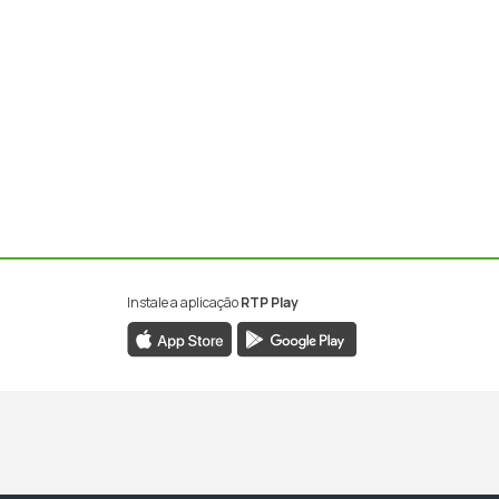
Instale a aplicação
RTP Play