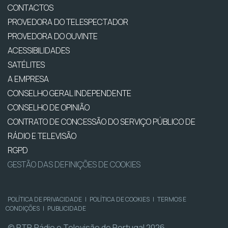
CONTACTOS
PROVEDORA DO TELESPECTADOR
PROVEDORA DO OUVINTE
ACESSIBILIDADES
SATÉLITES
A EMPRESA
CONSELHO GERAL INDEPENDENTE
CONSELHO DE OPINIÃO
CONTRATO DE CONCESSÃO DO SERVIÇO PÚBLICO DE
RÁDIO E TELEVISÃO
RGPD
GESTÃO DAS DEFINIÇÕES DE COOKIES
POLÍTICA DE PRIVACIDADE
|
POLÍTICA DE COOKIES
|
TERMOS E
CONDIÇÕES
|
PUBLICIDADE
© RTP, Rádio e Televisão de Portugal 2026