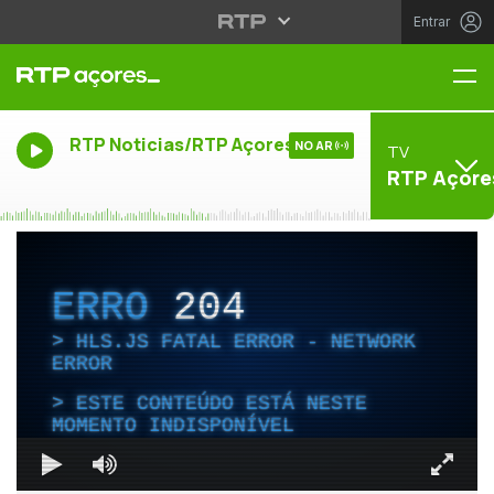
Entrar
Me
RTP Noticias/RTP Açores
NO AR
TV
RTP Açore
ERRO
204
HLS.JS FATAL ERROR - NETWORK
ERROR
ESTE CONTEÚDO ESTÁ NESTE
MOMENTO INDISPONÍVEL