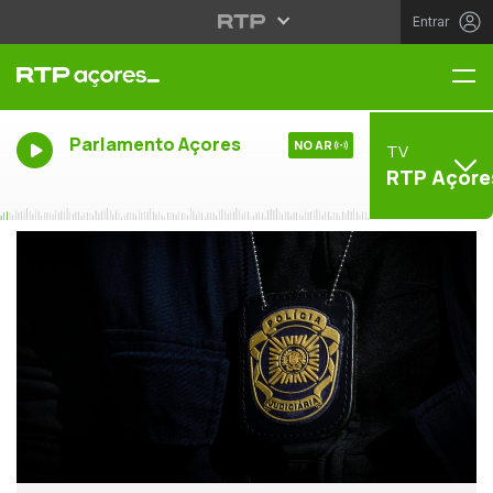
Entrar
Me
Parlamento Açores
NO AR
TV
RTP Açore