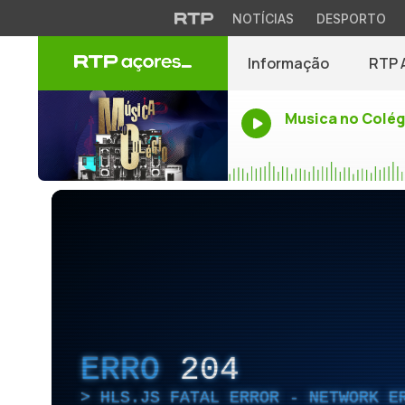
NOTÍCIAS
DESPORTO
Informação
RTP 
Musica no Colég
ERRO
204
HLS.JS FATAL ERROR - NETWORK E