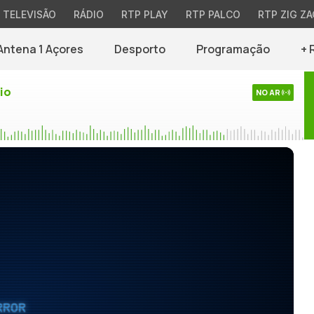
TELEVISÃO
RÁDIO
RTP PLAY
RTP PALCO
RTP ZIG ZA
Antena 1 Açores
Desporto
Programação
+ 
io
NO AR
RROR