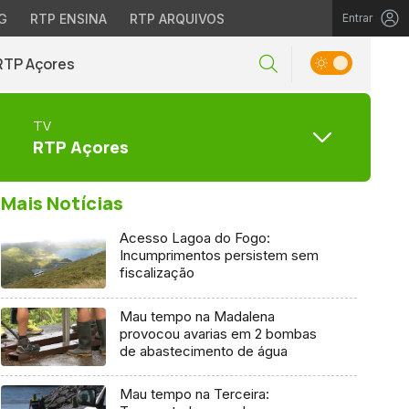
G
RTP ENSINA
RTP ARQUIVOS
Entrar
RTP Açores
TV
RTP Açores
Mais Notícias
Acesso Lagoa do Fogo:
Incumprimentos persistem sem
fiscalização
Mau tempo na Madalena
provocou avarias em 2 bombas
de abastecimento de água
Mau tempo na Terceira: