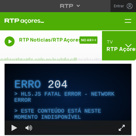
Entrar
Me
RTP Noticias/RTP Açores
NO AR
TV
RTP Açore
ERRO
204
HLS.JS FATAL ERROR - NETWORK
ERROR
ESTE CONTEÚDO ESTÁ NESTE
MOMENTO INDISPONÍVEL