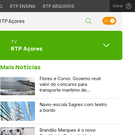
G
RTP ENSINA
RTP ARQUIVOS
Entrar
RTP Açores
TV
RTP Açores
Mais Notícias
Flores e Corvo: Governo revê
valor do concurso para
transporte marítimo de
mercadoria
Navio-escola Sagres com teatro
a bordo
Brandão Marques é o novo