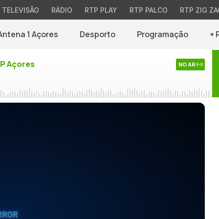
TELEVISÃO
RÁDIO
RTP PLAY
RTP PALCO
RTP ZIG ZA
Antena 1 Açores
Desporto
Programação
+ 
TP Açores
NO AR
RROR