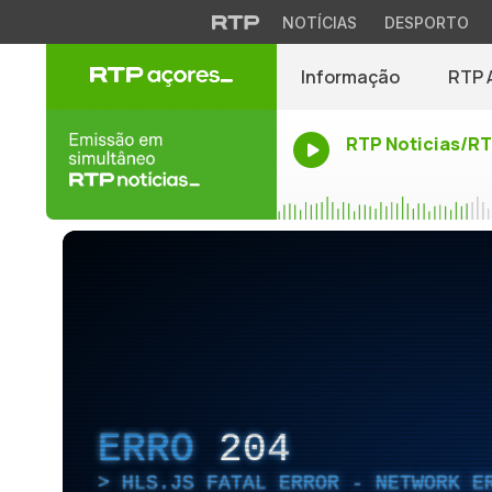
NOTÍCIAS
DESPORTO
Informação
RTP 
RTP Noticias/R
ERRO
204
HLS.JS FATAL ERROR - NETWORK E