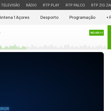
TELEVISÃO
RÁDIO
RTP PLAY
RTP PALCO
RTP ZIG ZA
Antena 1 Açores
Desporto
Programação
+ 
o
NO AR
RROR