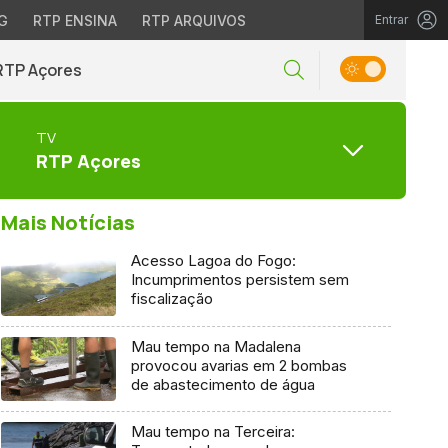
G
RTP ENSINA
RTP ARQUIVOS
Entrar
RTP Açores
TV
RTP Açores
Mais Notícias
Acesso Lagoa do Fogo:
Incumprimentos persistem sem
fiscalização
Mau tempo na Madalena
provocou avarias em 2 bombas
de abastecimento de água
Mau tempo na Terceira: