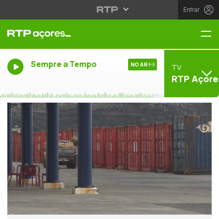
Entrar
Me
Sempre a Tempo
NO AR
TV
RTP Açore