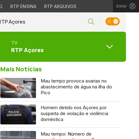
G
RTP ENSINA
RTP ARQUIVOS
Entrar
RTP Açores
TV
RTP Açores
Mais Notícias
Mau tempo provoca avarias no
abastecimento de água na ilha do
Pico
Homem detido nos Açores por
suspeita de violação e violência
doméstica
Mau tempo: Número de