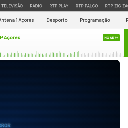
TELEVISÃO
RÁDIO
RTP PLAY
RTP PALCO
RTP ZIG ZA
Antena 1 Açores
Desporto
Programação
+ 
TP Açores
NO AR
RROR