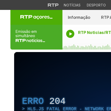
NOTÍCIAS
DESPORTO
Informação
RTP 
RTP Noticias/R
ERRO
204
HLS.JS FATAL ERROR - NETWORK E