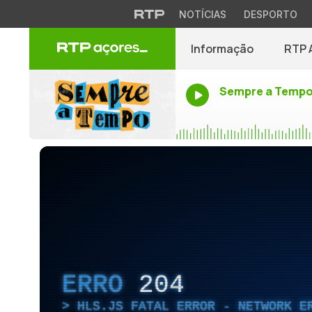
NOTÍCIAS
DESPORTO
Informação
RTP 
Sempre a Temp
ERRO
204
HLS.JS FATAL ERROR - NETWORK E