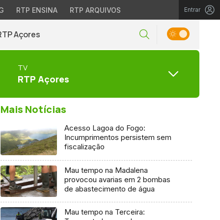
G
RTP ENSINA
RTP ARQUIVOS
Entrar
RTP Açores
TV
RTP Açores
Mais Notícias
Acesso Lagoa do Fogo:
Incumprimentos persistem sem
fiscalização
Mau tempo na Madalena
provocou avarias em 2 bombas
de abastecimento de água
Mau tempo na Terceira: