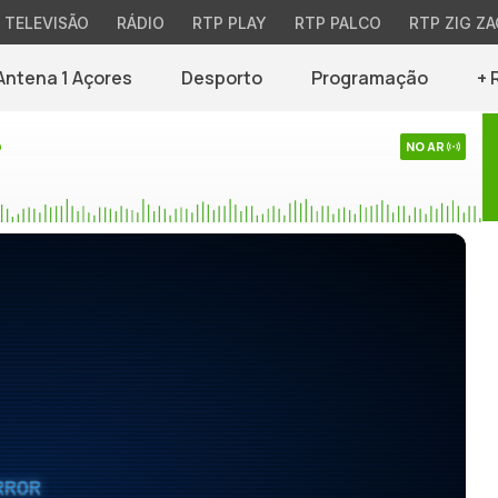
TELEVISÃO
RÁDIO
RTP PLAY
RTP PALCO
RTP ZIG ZA
Antena 1 Açores
Desporto
Programação
+ 
o
NO AR
RROR