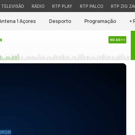
TELEVISÃO
RÁDIO
RTP PLAY
RTP PALCO
RTP ZIG ZA
Antena 1 Açores
Desporto
Programação
+ 
a
NO AR
RROR