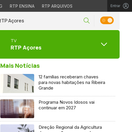
G
RTP ENSINA
RTP ARQUIVOS
Entrar
RTP Açores
TV
RTP Açores
Mais Notícias
12 famílias receberam chaves
para novas habitações na Ribeira
Grande
Programa Novos Idosos vai
continuar em 2027
Direção Regional da Agricultura