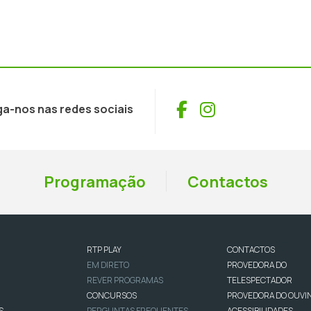
Facebook
Instagram
ga-nos nas redes sociais
Programação
Contactos
RTP PLAY
CONTACTOS
EM DIRETO
PROVEDORA DO
REVER PROGRAMAS
TELESPECTADOR
CONCURSOS
PROVEDORA DO OUVI
S
PERGUNTAS FREQUENTES
ACESSIBILIDADES