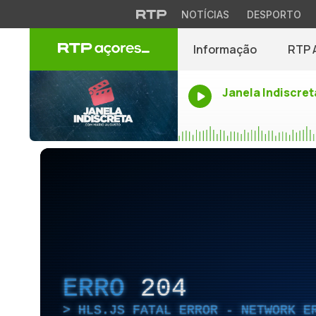
NOTÍCIAS
DESPORTO
Informação
RTP 
Janela Indiscret
ERRO
204
HLS.JS FATAL ERROR - NETWORK E