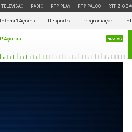
TELEVISÃO
RÁDIO
RTP PLAY
RTP PALCO
RTP ZIG ZA
Antena 1 Açores
Desporto
Programação
+ 
TP Açores
NO AR