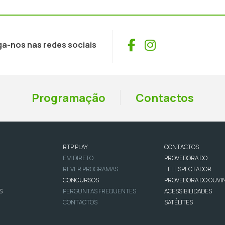
Facebook
Instagram
ga-nos nas redes sociais
Programação
Contactos
RTP PLAY
CONTACTOS
EM DIRETO
PROVEDORA DO
REVER PROGRAMAS
TELESPECTADOR
CONCURSOS
PROVEDORA DO OUVI
S
PERGUNTAS FREQUENTES
ACESSIBILIDADES
CONTACTOS
SATÉLITES