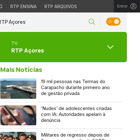
G
RTP ENSINA
RTP ARQUIVOS
Entrar
RTP Açores
TV
RTP Açores
Mais Notícias
19 mil pessoas nas Termas do
Carapacho durante primeiro ano
de gestão privada
‘Nudes’ de adolescentes criadas
com IA: Autoridades apelam à
denúncia
Militares de regresso depois de