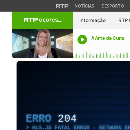
NOTÍCIAS
DESPORTO
Informação
RTP 
A Arte da Cura
ERRO
204
HLS.JS FATAL ERROR - NETWORK E