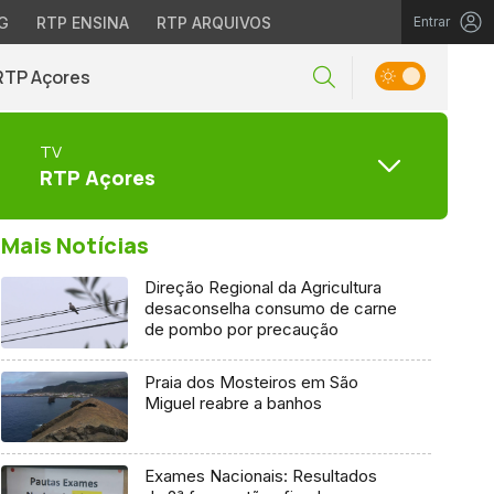
G
RTP ENSINA
RTP ARQUIVOS
Entrar
RTP Açores
TV
RTP Açores
Mais Notícias
Direção Regional da Agricultura
desaconselha consumo de carne
de pombo por precaução
Praia dos Mosteiros em São
Miguel reabre a banhos
Exames Nacionais: Resultados