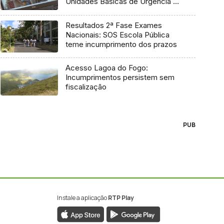
Unidades Básicas de Urgência e
médico regulador
Resultados 2ª Fase Exames
Nacionais: SOS Escola Pública
teme incumprimento dos prazos
Acesso Lagoa do Fogo:
Incumprimentos persistem sem
fiscalização
PUB
Instale a aplicação
RTP Play