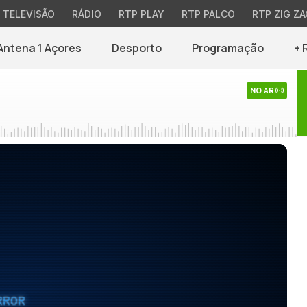
TELEVISÃO
RÁDIO
RTP PLAY
RTP PALCO
RTP ZIG ZA
Antena 1 Açores
Desporto
Programação
+ 
NO AR
RROR