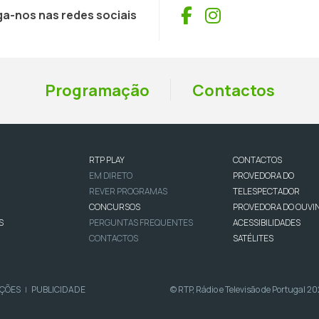
Facebook
Instagram
ga-nos nas redes sociais
Programação
Contactos
RTP PLAY
CONTACTOS
EM DIRETO
PROVEDORA DO
REVER PROGRAMAS
TELESPECTADOR
CONCURSOS
PROVEDORA DO OUVI
S
PERGUNTAS FREQUENTES
ACESSIBILIDADES
CONTACTOS
SATÉLITES
IÇÕES
PUBLICIDADE
© RTP, Rádio e Televisão de Portugal 2
|