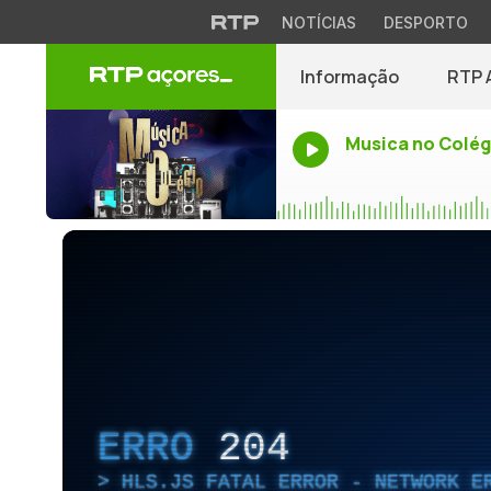
NOTÍCIAS
DESPORTO
Informação
RTP 
Musica no Colég
ERRO
204
HLS.JS FATAL ERROR - NETWORK E