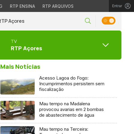
G
RTP ENSINA
RTP ARQUIVOS
Entrar
RTP Açores
TV
RTP Açores
Mais Notícias
Acesso Lagoa do Fogo:
Incumprimentos persistem sem
fiscalização
Mau tempo na Madalena
provocou avarias em 2 bombas
de abastecimento de água
Mau tempo na Terceira: