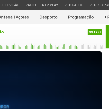
TELEVISÃO
RÁDIO
RTP PLAY
RTP PALCO
RTP ZIG ZA
Antena 1 Açores
Desporto
Programação
+ 
io
NO AR
RROR