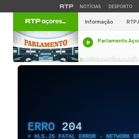
NOTÍCIAS
DESPORTO
Informação
RTP 
Parlamento Aço
ERRO
204
HLS.JS FATAL ERROR - NETWORK E