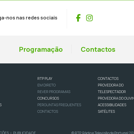
Facebook
Instagram
ga-nos nas redes sociais
Programação
Contactos
RTP PLAY
CONTACTOS
EM DIRETO
PROVEDORA DO
REVER PROGRAMAS
TELESPECTADOR
CONCURSOS
PROVEDORA DO OUVI
S
PERGUNTAS FREQUENTES
ACESSIBILIDADES
CONTACTOS
SATÉLITES
IÇÕES
PUBLICIDADE
© RTP, Rádio e Televisão de Portugal 2
|