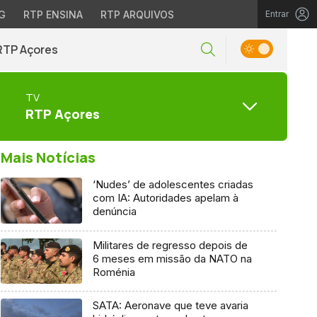
G
RTP ENSINA
RTP ARQUIVOS
Entrar
RTP Açores
TV
RTP Açores
Mais Notícias
‘Nudes’ de adolescentes criadas
com IA: Autoridades apelam à
denúncia
Militares de regresso depois de
6 meses em missão da NATO na
Roménia
SATA: Aeronave que teve avaria