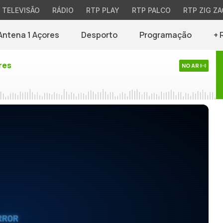
TELEVISÃO
RÁDIO
RTP PLAY
RTP PALCO
RTP ZIG ZA
Antena 1 Açores
Desporto
Programação
+ 
res
NO AR
RROR