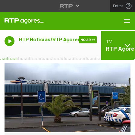
Entrar
Me
RTP Noticias/RTP Açores
NO AR
TV
RTP Açore