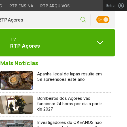
G
RTP ENSINA
RTP ARQUIVOS
Entrar
RTP Açores
TV
RTP Açores
Mais Notícias
Apanha ilegal de lapas resulta em
59 apreensões este ano
Bombeiros dos Açores vão
funcionar 24 horas por dia a partir
de 2027
Investigadores do OKEANOS não