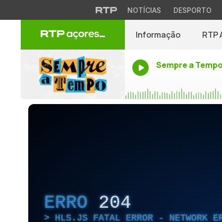
NOTÍCIAS
DESPORTO
Informação
RTP 
Sempre a Temp
ERRO
204
HLS.JS FATAL ERROR - NETWORK E