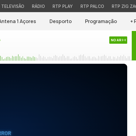
TELEVISÃO
RÁDIO
RTP PLAY
RTP PALCO
RTP ZIG ZA
Antena 1 Açores
Desporto
Programação
+ 
o
NO AR
RROR