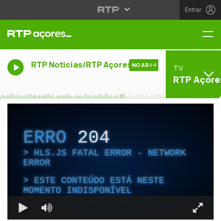
Entrar
Me
RTP Noticias/RTP Açores
NO AR
TV
RTP Açore
ERRO
204
HLS.JS FATAL ERROR - NETWORK
ERROR
ESTE CONTEÚDO ESTÁ NESTE
MOMENTO INDISPONÍVEL