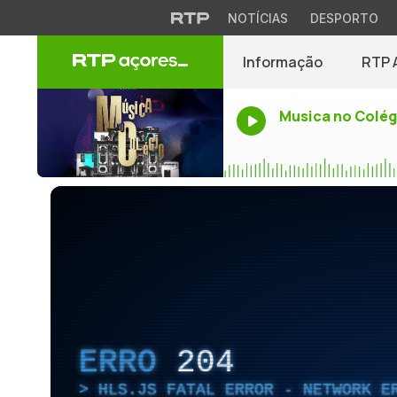
NOTÍCIAS
DESPORTO
Informação
RTP 
Musica no Colég
ERRO
204
HLS.JS FATAL ERROR - NETWORK E