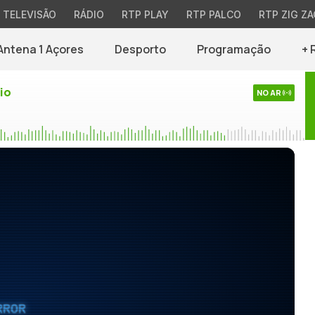
TELEVISÃO
RÁDIO
RTP PLAY
RTP PALCO
RTP ZIG ZA
Antena 1 Açores
Desporto
Programação
+ 
io
NO AR
RROR