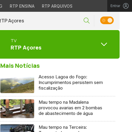
G
RTP ENSINA
RTP ARQUIVOS
Entrar
RTP Açores
TV
RTP Açores
Mais Notícias
Acesso Lagoa do Fogo:
Incumprimentos persistem sem
fiscalização
Mau tempo na Madalena
provocou avarias em 2 bombas
de abastecimento de água
Mau tempo na Terceira: