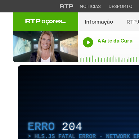
NOTÍCIAS
DESPORTO
Informação
RTP 
A Arte da Cura
ERRO
204
HLS.JS FATAL ERROR - NETWORK E