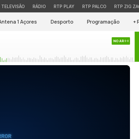
TELEVISÃO
RÁDIO
RTP PLAY
RTP PALCO
RTP ZIG ZA
Antena 1 Açores
Desporto
Programação
+ 
NO AR
RROR