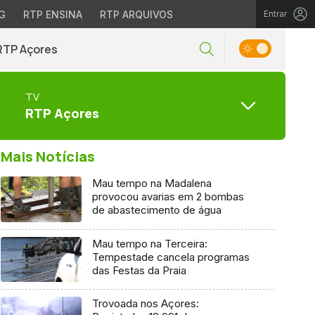
G
RTP ENSINA
RTP ARQUIVOS
Entrar
RTP Açores
TV
RTP Açores
Mais Notícias
Mau tempo na Madalena
provocou avarias em 2 bombas
de abastecimento de água
Mau tempo na Terceira:
Tempestade cancela programas
das Festas da Praia
Trovoada nos Açores: