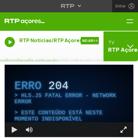
Entrar
Me
RTP Noticias/RTP Açores
NO AR
TV
RTP Açore
ERRO
204
HLS.JS FATAL ERROR - NETWORK
ERROR
ESTE CONTEÚDO ESTÁ NESTE
MOMENTO INDISPONÍVEL