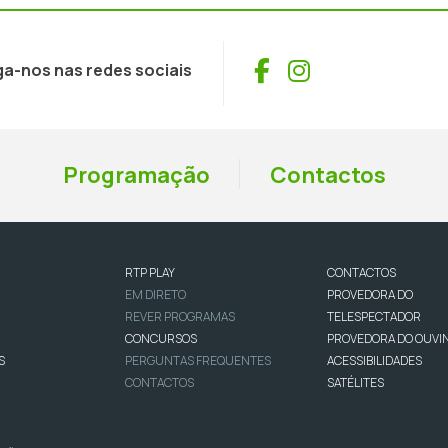
Facebook
Instagram
ga-nos nas redes sociais
Programação
Contactos
RTP PLAY
CONTACTOS
EM DIRETO
PROVEDORA DO
REVER PROGRAMAS
TELESPECTADOR
CONCURSOS
PROVEDORA DO OUVI
S
PERGUNTAS FREQUENTES
ACESSIBILIDADES
CONTACTOS
SATÉLITES