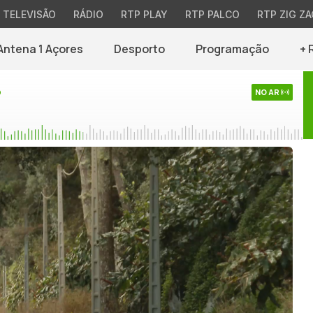
TELEVISÃO
RÁDIO
RTP PLAY
RTP PALCO
RTP ZIG ZA
Antena 1 Açores
Desporto
Programação
+ 
o
NO AR