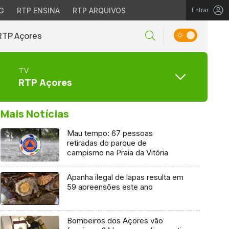
G
RTP ENSINA
RTP ARQUIVOS
Entrar
RTP Açores
TV
RTP Açores
Mais Notícias
Mau tempo: 67 pessoas
retiradas do parque de
campismo na Praia da Vitória
Apanha ilegal de lapas resulta em
59 apreensões este ano
Bombeiros dos Açores vão