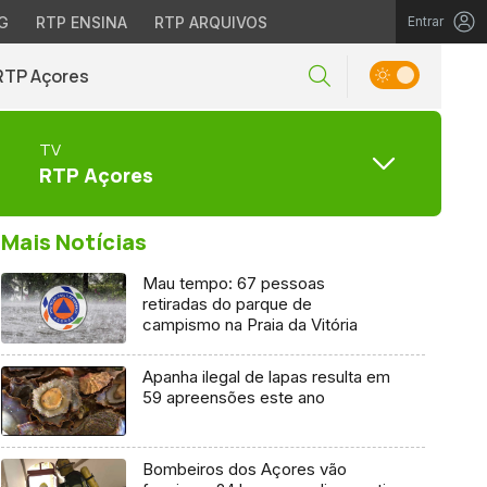
G
RTP ENSINA
RTP ARQUIVOS
Entrar
RTP Açores
TV
RTP Açores
Mais Notícias
Mau tempo: 67 pessoas
retiradas do parque de
campismo na Praia da Vitória
Apanha ilegal de lapas resulta em
59 apreensões este ano
Bombeiros dos Açores vão