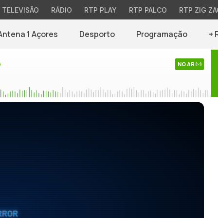
TELEVISÃO
RÁDIO
RTP PLAY
RTP PALCO
RTP ZIG ZA
Antena 1 Açores
Desporto
Programação
+ 
o
NO AR
RROR