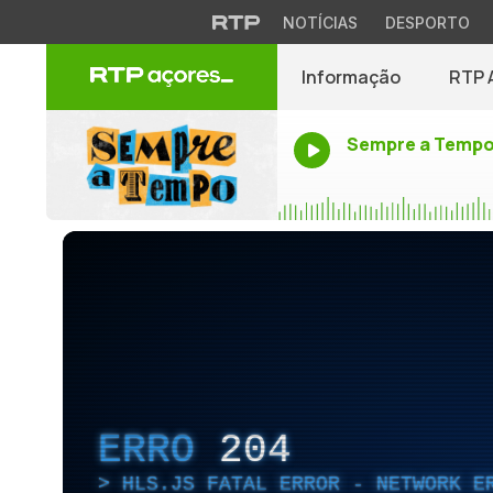
NOTÍCIAS
DESPORTO
Informação
RTP 
Sempre a Temp
ERRO
204
HLS.JS FATAL ERROR - NETWORK E