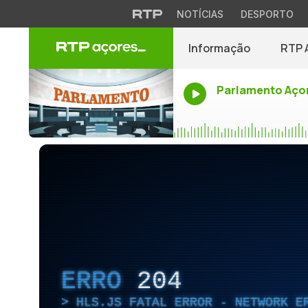
NOTÍCIAS
DESPORTO
Informação
RTP 
Parlamento Aço
ERRO
204
HLS.JS FATAL ERROR - NETWORK E