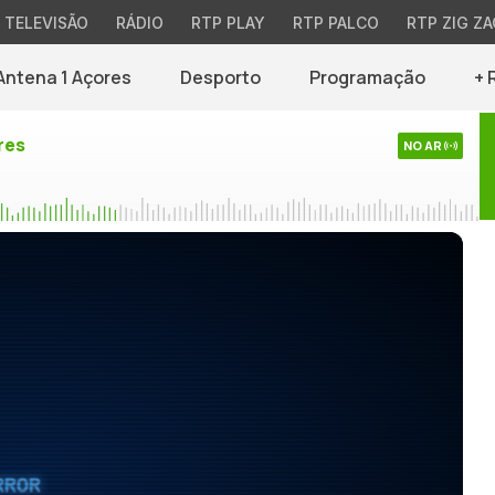
TELEVISÃO
RÁDIO
RTP PLAY
RTP PALCO
RTP ZIG ZA
Antena 1 Açores
Desporto
Programação
+ 
res
NO AR
RROR