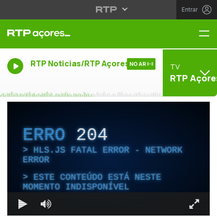
Entrar
Me
RTP Noticias/RTP Açores
NO AR
TV
RTP Açore
ERRO
204
HLS.JS FATAL ERROR - NETWORK
ERROR
ESTE CONTEÚDO ESTÁ NESTE
MOMENTO INDISPONÍVEL