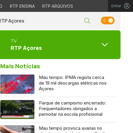
G
RTP ENSINA
RTP ARQUIVOS
Entrar
RTP Açores
TV
RTP Açores
Mais Notícias
Mau tempo: IPMA regista cerca
de 19 mil descargas elétricas nos
Açores
Parque de campismo encerrado:
Frequentadores obrigados a
pernoitar na escola profissional
Mau tempo provoca avarias no