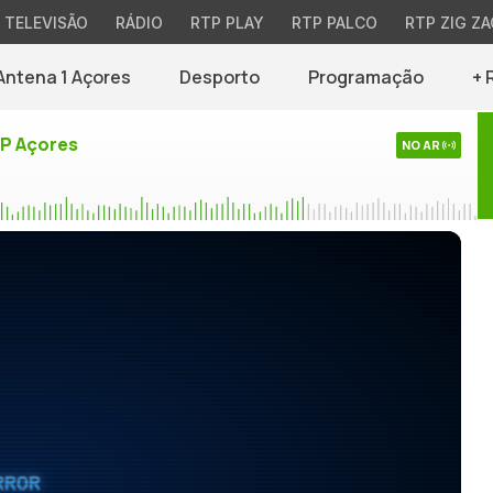
TELEVISÃO
RÁDIO
RTP PLAY
RTP PALCO
RTP ZIG ZA
Antena 1 Açores
Desporto
Programação
+ 
TP Açores
NO AR
RROR