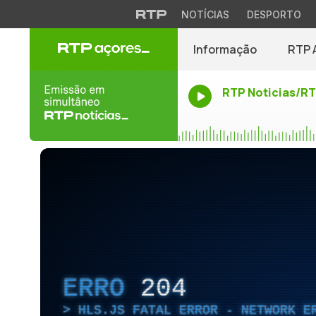
NOTÍCIAS
DESPORTO
Informação
RTP 
RTP Noticias/R
ERRO
204
HLS.JS FATAL ERROR - NETWORK E