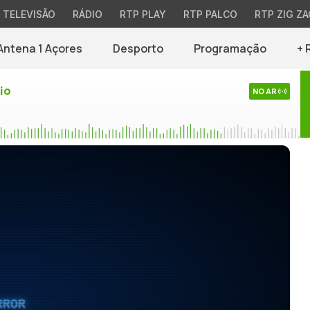
TELEVISÃO
RÁDIO
RTP PLAY
RTP PALCO
RTP ZIG ZA
Antena 1 Açores
Desporto
Programação
+ 
io
NO AR
RROR