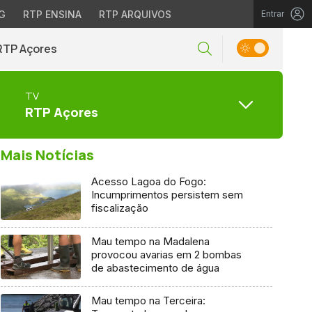
G
RTP ENSINA
RTP ARQUIVOS
Entrar
RTP Açores
TV
RTP Açores
Mais Notícias
Acesso Lagoa do Fogo:
Incumprimentos persistem sem
fiscalização
Mau tempo na Madalena
provocou avarias em 2 bombas
de abastecimento de água
Mau tempo na Terceira: