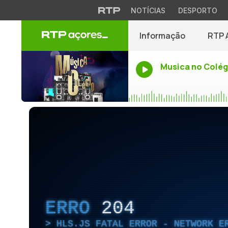
NOTÍCIAS
DESPORTO
Informação
RTP 
Musica no Colég
ERRO
204
HLS.JS FATAL ERROR - NETWORK E