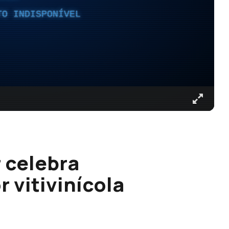
TO INDISPONÍVEL
r celebra
 vitivinícola