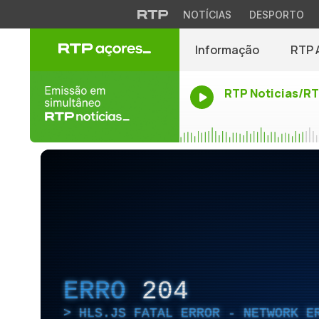
NOTÍCIAS
DESPORTO
Informação
RTP 
RTP Noticias/R
ERRO
204
HLS.JS FATAL ERROR - NETWORK E