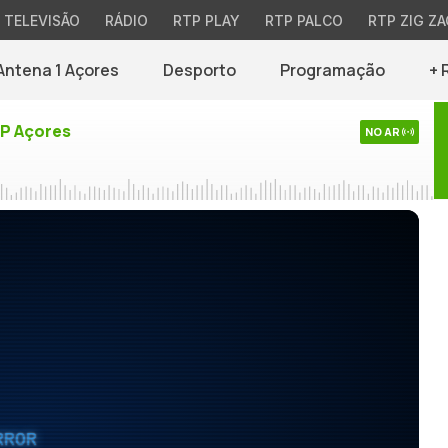
TELEVISÃO
RÁDIO
RTP PLAY
RTP PALCO
RTP ZIG ZA
Antena 1 Açores
Desporto
Programação
+ 
TP Açores
NO AR
RROR