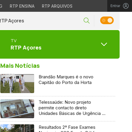
G
RTP ENSINA
RTP ARQUIVOS
Entrar
RTP Açores
TV
RTP Açores
Mais Notícias
Brandão Marques é o novo
Capitão do Porto da Horta
Telessaúde: Novo projeto
permite contacto direto
Unidades Básicas de Urgência e
médico regulador
Resultados 2ª Fase Exames