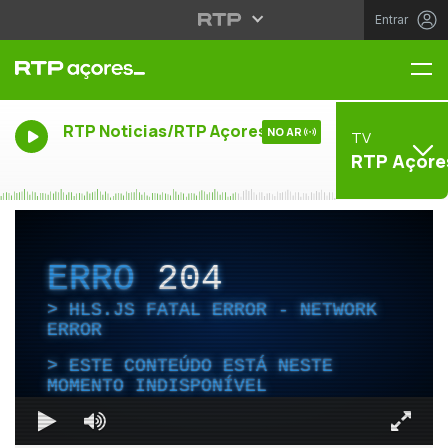
Entrar
Me
RTP Noticias/RTP Açores
NO AR
TV
RTP Açore
ERRO
204
HLS.JS FATAL ERROR - NETWORK
ERROR
ESTE CONTEÚDO ESTÁ NESTE
MOMENTO INDISPONÍVEL