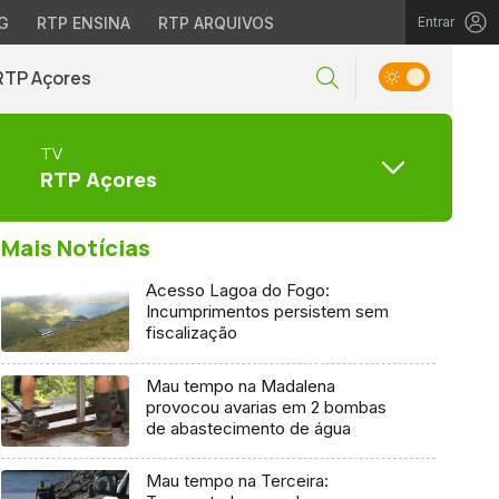
G
RTP ENSINA
RTP ARQUIVOS
Entrar
RTP Açores
TV
RTP Açores
Mais Notícias
Acesso Lagoa do Fogo:
Incumprimentos persistem sem
fiscalização
Mau tempo na Madalena
provocou avarias em 2 bombas
de abastecimento de água
Mau tempo na Terceira: