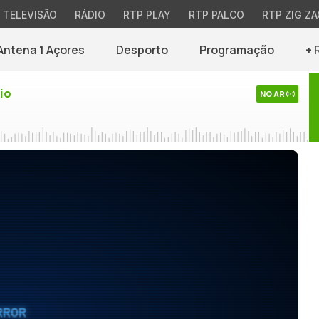
TELEVISÃO
RÁDIO
RTP PLAY
RTP PALCO
RTP ZIG ZA
Antena 1 Açores
Desporto
Programação
+ 
io
NO AR
RROR