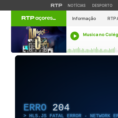
NOTÍCIAS
DESPORTO
Informação
RTP 
Musica no Colég
ERRO
204
HLS.JS FATAL ERROR - NETWORK E