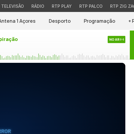
TELEVISÃO
RÁDIO
RTP PLAY
RTP PALCO
RTP ZIG ZA
Antena 1 Açores
Desporto
Programação
+ 
piração
NO AR
RROR