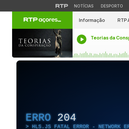
NOTÍCIAS
DESPORTO
Informação
RTP 
Teorias da Cons
ERRO
204
HLS.JS FATAL ERROR - NETWORK E