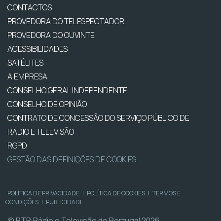
CONTACTOS
PROVEDORA DO TELESPECTADOR
PROVEDORA DO OUVINTE
ACESSIBILIDADES
SATÉLITES
A EMPRESA
CONSELHO GERAL INDEPENDENTE
CONSELHO DE OPINIÃO
CONTRATO DE CONCESSÃO DO SERVIÇO PÚBLICO DE
RÁDIO E TELEVISÃO
RGPD
GESTÃO DAS DEFINIÇÕES DE COOKIES
POLÍTICA DE PRIVACIDADE
|
POLÍTICA DE COOKIES
|
TERMOS E
CONDIÇÕES
|
PUBLICIDADE
© RTP, Rádio e Televisão de Portugal 2026