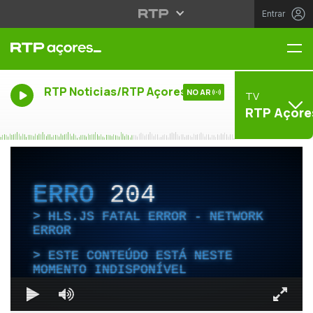
Entrar
Me
RTP Noticias/RTP Açores
NO AR
TV
RTP Açore
ERRO
204
HLS.JS FATAL ERROR - NETWORK
ERROR
ESTE CONTEÚDO ESTÁ NESTE
MOMENTO INDISPONÍVEL