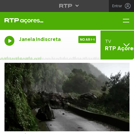
Entrar
Me
Janela Indiscreta
NO AR
TV
RTP Açore