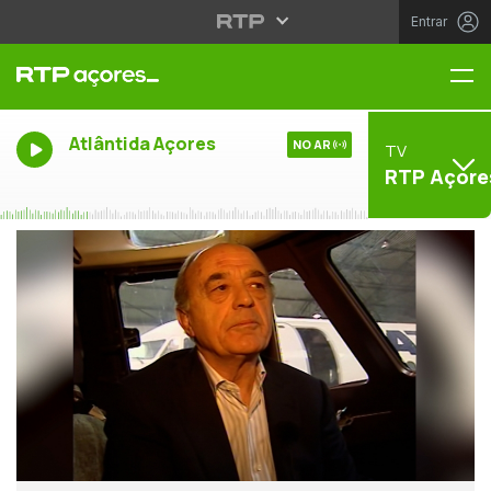
Entrar
Me
Atlântida Açores
NO AR
TV
RTP Açore