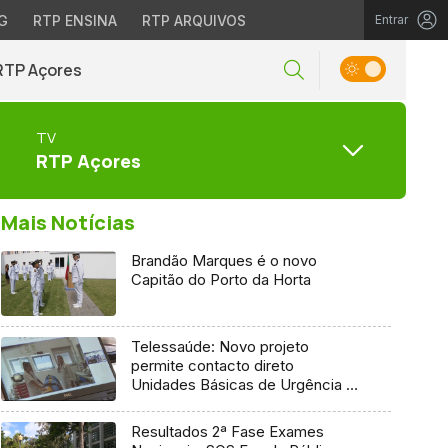
G
RTP ENSINA
RTP ARQUIVOS
Entrar
RTP Açores
TV
RTP Açores
Mais Notícias
Brandão Marques é o novo
Capitão do Porto da Horta
Telessaúde: Novo projeto
permite contacto direto
Unidades Básicas de Urgência e
médico regulador
Resultados 2ª Fase Exames