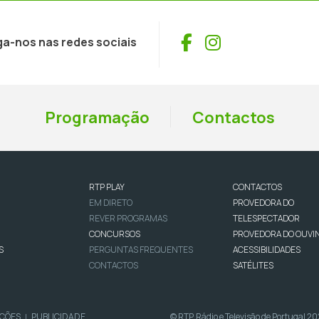
Facebook
Instagram
ga-nos nas redes sociais
Programação
Contactos
RTP PLAY
CONTACTOS
EM DIRETO
PROVEDORA DO
REVER PROGRAMAS
TELESPECTADOR
CONCURSOS
PROVEDORA DO OUVI
S
PERGUNTAS FREQUENTES
ACESSIBILIDADES
CONTACTOS
SATÉLITES
IÇÕES
PUBLICIDADE
© RTP, Rádio e Televisão de Portugal 2
|