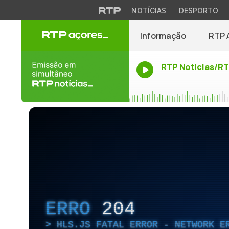
NOTÍCIAS
DESPORTO
Informação
RTP 
RTP Noticias/R
ERRO
204
HLS.JS FATAL ERROR - NETWORK E