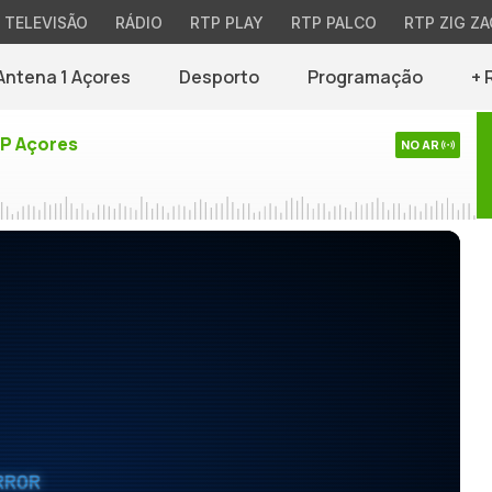
TELEVISÃO
RÁDIO
RTP PLAY
RTP PALCO
RTP ZIG ZA
Antena 1 Açores
Desporto
Programação
+ 
TP Açores
NO AR
RROR