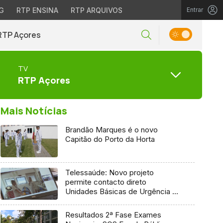
G
RTP ENSINA
RTP ARQUIVOS
Entrar
RTP Açores
TV
RTP Açores
Mais Notícias
Brandão Marques é o novo
Capitão do Porto da Horta
Telessaúde: Novo projeto
permite contacto direto
Unidades Básicas de Urgência e
médico regulador
Resultados 2ª Fase Exames