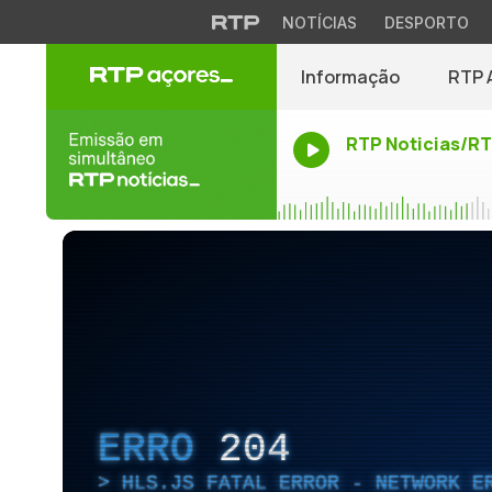
NOTÍCIAS
DESPORTO
Informação
RTP 
RTP Noticias/R
ERRO
204
HLS.JS FATAL ERROR - NETWORK E