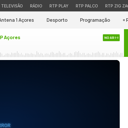
TELEVISÃO
RÁDIO
RTP PLAY
RTP PALCO
RTP ZIG ZA
Antena 1 Açores
Desporto
Programação
+ 
TP Açores
NO AR
RROR