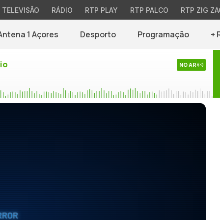
TELEVISÃO
RÁDIO
RTP PLAY
RTP PALCO
RTP ZIG ZA
Antena 1 Açores
Desporto
Programação
+ 
io
NO AR
RROR