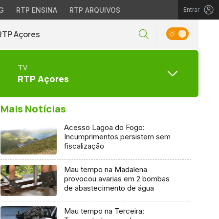
G
RTP ENSINA
RTP ARQUIVOS
Entrar
RTP Açores
TV
RTP Açores
Mais Notícias
Acesso Lagoa do Fogo:
Incumprimentos persistem sem
fiscalização
Mau tempo na Madalena
provocou avarias em 2 bombas
de abastecimento de água
Mau tempo na Terceira: