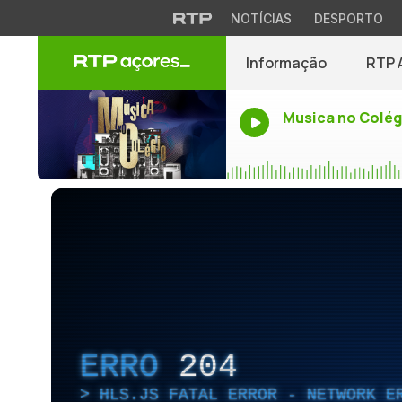
NOTÍCIAS
DESPORTO
Informação
RTP 
Musica no Colég
ERRO
204
HLS.JS FATAL ERROR - NETWORK E