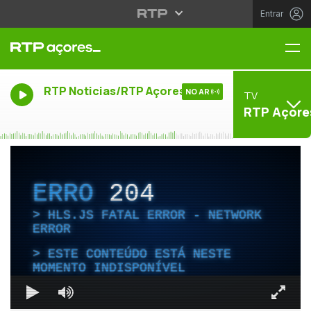
Entrar
Me
RTP Noticias/RTP Açores
NO AR
TV
RTP Açore
ERRO
204
HLS.JS FATAL ERROR - NETWORK
ERROR
ESTE CONTEÚDO ESTÁ NESTE
MOMENTO INDISPONÍVEL