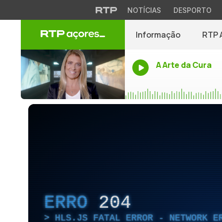
NOTÍCIAS
DESPORTO
Informação
RTP 
A Arte da Cura
ERRO
204
HLS.JS FATAL ERROR - NETWORK E