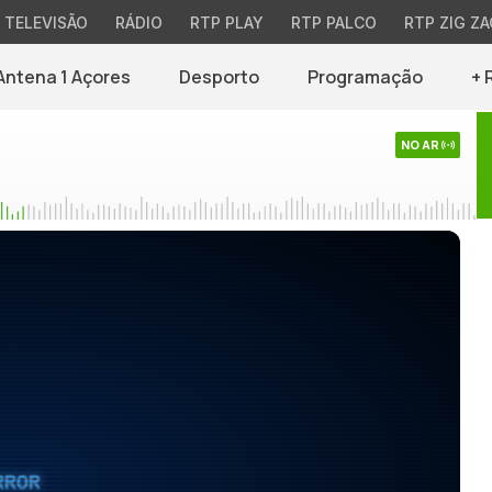
TELEVISÃO
RÁDIO
RTP PLAY
RTP PALCO
RTP ZIG ZA
Antena 1 Açores
Desporto
Programação
+ 
NO AR
RROR