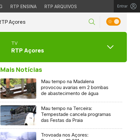
G
RTP ENSINA
RTP ARQUIVOS
Entrar
RTP Açores
TV
RTP Açores
Mais Notícias
Mau tempo na Madalena
provocou avarias em 2 bombas
de abastecimento de água
Mau tempo na Terceira:
Tempestade cancela programas
das Festas da Praia
Trovoada nos Açores: