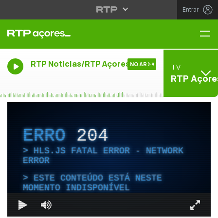
Entrar
Me
RTP Noticias/RTP Açores
NO AR
TV
RTP Açore
ERRO
204
HLS.JS FATAL ERROR - NETWORK
ERROR
ESTE CONTEÚDO ESTÁ NESTE
MOMENTO INDISPONÍVEL