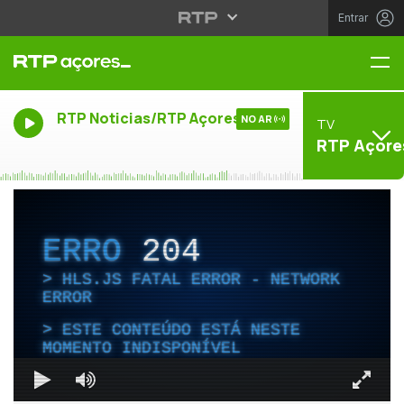
Entrar
Me
RTP Noticias/RTP Açores
NO AR
TV
RTP Açore
ERRO
204
HLS.JS FATAL ERROR - NETWORK
ERROR
ESTE CONTEÚDO ESTÁ NESTE
MOMENTO INDISPONÍVEL